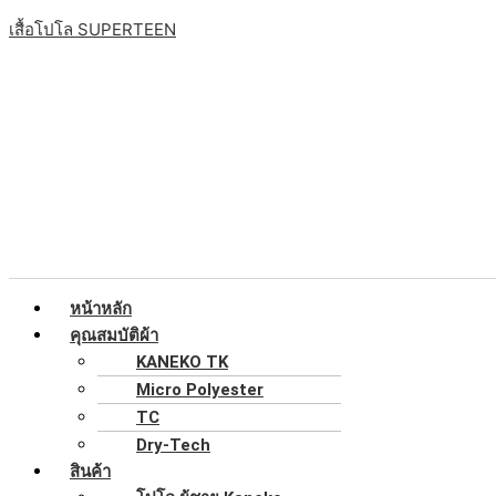
Skip
เมนู
จำนวน
Original
Original
Original
Original
Original
Current
Current
Current
Current
Current
เสื้อโปโล SUPERTEEN
to
เสื้อ
price
price
price
price
price
price
price
price
price
price
content
โปโล
was:
was:
was:
was:
was:
is:
is:
is:
is:
is:
สี
฿199.00.
฿199.00.
฿199.00.
฿199.00.
฿199.00.
฿150.00.
฿150.00.
฿150.00.
฿150.00.
฿150.00.
กลีบ
บัว
ริ้ว
เหลือง
แขน
จั้ม
ครึ่ง
ทรง
หน้าหลัก
ผู้
คุณสมบัติผ้า
หญิง
KANEKO TK
ชิ้น
Micro Polyester
TC
Dry-Tech
สินค้า