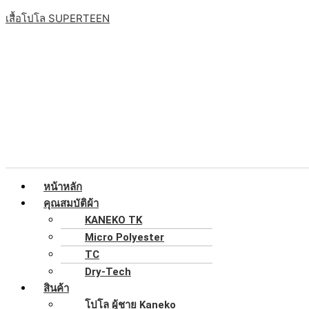
Skip
เมนู
จำนวน
Original
Original
Original
Original
Original
Current
Current
Current
Current
Current
เสื้อโปโล SUPERTEEN
to
เสื้อ
price
price
price
price
price
price
price
price
price
price
content
โปโล
was:
was:
was:
was:
was:
is:
is:
is:
is:
is:
สี
฿199.00.
฿199.00.
฿199.00.
฿199.00.
฿199.00.
฿150.00.
฿150.00.
฿150.00.
฿150.00.
฿150.00.
ม่วง
เข้ม
ริ้ว
ม่วง
อ่อน
แขน
จั้ม
หน้าหลัก
ครึ่ง
คุณสมบัติผ้า
ทรง
KANEKO TK
ผู้
Micro Polyester
หญิง
TC
ชิ้น
Dry-Tech
สินค้า
โปโล ผู้ชาย Kaneko