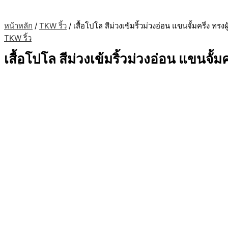
หน้าหลัก
/
TKW ริ้ว
/ เสื้อโปโล สีม่วงเข้มริ้วม่วงอ่อน แขนจั้มครึ่ง ทรงผ
TKW ริ้ว
เสื้อโปโล สีม่วงเข้มริ้วม่วงอ่อน แขนจั้มคร
หญิง
฿
199.00
฿
150.00
สั่งซื้อสินค้า
: 081-999-2873
: sales@polosuperteen.com
: @polosuperteen
หรือคลิ๊ก >>
http://line.me/ti/p/@polosuperteen
หยิบใส่ตะกร้า