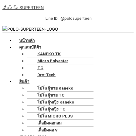
Skip
เมนู
จำนวน
Original
Original
Original
Original
Original
Current
Current
Current
Current
Current
เสื้อโปโล SUPERTEEN
to
เสื้อ
price
price
price
price
price
price
price
price
price
price
content
โปโล
was:
was:
was:
was:
was:
is:
is:
is:
is:
is:
Line ID : @polosuperteen
สี
฿199.00.
฿199.00.
฿199.00.
฿199.00.
฿199.00.
฿150.00.
฿150.00.
฿150.00.
฿150.00.
฿150.00.
ส้ม
อ่อน
หน้าหลัก
ริ้ว
คุณสมบัติผ้า
เขียว
KANEKO TK
แขน
Micro Polyester
จั้ม
TC
ครึ่ง
Dry-Tech
ทรง
สินค้า
ผู้
โปโล ผู้ชาย Kaneko
หญิง
โปโล ผู้ชาย TC
ชิ้น
โปโล ผู้หญิง Kaneko
โปโล ผู้หญิง TC
โปโล MICRO PLUS
เสื้อยืดคอกลม
เสื้อยืดคอ V