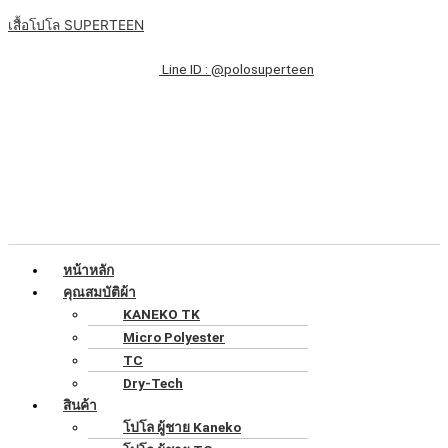
Skip
เมนู
จำนวน
Original
Original
Original
Original
Original
Current
Current
Current
Current
Current
เสื้อโปโล SUPERTEEN
to
เสื้อ
price
price
price
price
price
price
price
price
price
price
content
ยืด
was:
was:
was:
was:
was:
is:
is:
is:
is:
is:
Line ID : @polosuperteen
คอวี
฿90.00.
฿90.00.
฿90.00.
฿90.00.
฿90.00.
฿55.00.
฿55.00.
฿55.00.
฿55.00.
฿55.00.
SUPERTEEN
ชิ้น
หน้าหลัก
คุณสมบัติผ้า
KANEKO TK
Micro Polyester
TC
Dry-Tech
สินค้า
โปโล ผู้ชาย Kaneko