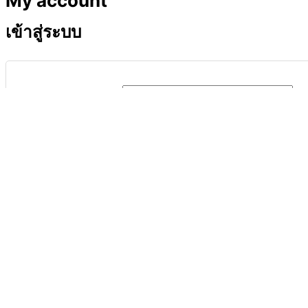
My account
เข้าสู่ระบบ
ชื่อผู้ใช้หรือที่อยู่อีเมล
*
รหัสผ่าน
*
จำฉันไว้
เข้าสู่ระบบ
ลืมรหัสผ่านของคุณ?
ลงทะเบียน