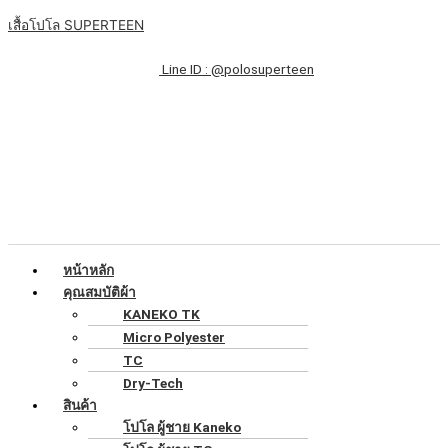
Skip
เมนู
จำนวน
Original
Original
Original
Original
Original
Current
Current
Current
Current
Current
เสื้อโปโล SUPERTEEN
to
เสื้อ
price
price
price
price
price
price
price
price
price
price
content
โปโล
was:
was:
was:
was:
was:
is:
is:
is:
is:
is:
Line ID : @polosuperteen
สี
฿199.00.
฿199.00.
฿199.00.
฿199.00.
฿199.00.
฿150.00.
฿150.00.
฿150.00.
฿150.00.
฿150.00.
ดำ
ล้วน
แขน
จั้
มรอบ
ทรง
ผู้
หญิง
หน้าหลัก
ชิ้น
คุณสมบัติผ้า
KANEKO TK
Micro Polyester
TC
Dry-Tech
สินค้า
โปโล ผู้ชาย Kaneko