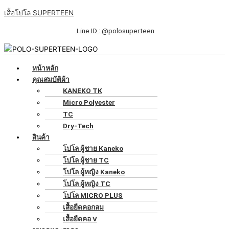
Skip
เมนู
จำนวน
Original
Original
Original
Original
Original
Current
Current
Current
Current
Current
เสื้อโปโล SUPERTEEN
to
เสื้อ
price
price
price
price
price
price
price
price
price
price
content
โปโล
was:
was:
was:
was:
was:
is:
is:
is:
is:
is:
Line ID : @polosuperteen
สี
฿249.00.
฿249.00.
฿249.00.
฿249.00.
฿249.00.
฿200.00.
฿200.00.
฿200.00.
฿200.00.
฿200.00.
ขาว
ล้วน
หน้าหลัก
แขน
คุณสมบัติผ้า
จั้
KANEKO TK
มรอบ
Micro Polyester
ทรง
TC
ผู้
Dry-Tech
หญิง
สินค้า
ชิ้น
โปโล ผู้ชาย Kaneko
โปโล ผู้ชาย TC
โปโล ผู้หญิง Kaneko
โปโล ผู้หญิง TC
โปโล MICRO PLUS
เสื้อยืดคอกลม
เสื้อยืดคอ V