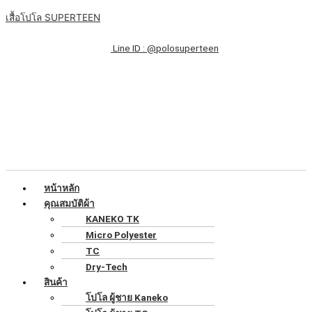
Skip
เมนู
จำนวน
Original
Original
Original
Original
Original
Current
Current
Current
Current
Current
เสื้อโปโล SUPERTEEN
to
เสื้อ
price
price
price
price
price
price
price
price
price
price
content
โปโล
was:
was:
was:
was:
was:
is:
is:
is:
is:
is:
Line ID : @polosuperteen
สี
฿249.00.
฿249.00.
฿249.00.
฿249.00.
฿249.00.
฿200.00.
฿200.00.
฿200.00.
฿200.00.
฿200.00.
ฟ้า
เล
ล้วน
แขน
จั้
มรอบ
ทรง
ผู้ชาย
หน้าหลัก
ชิ้น
คุณสมบัติผ้า
KANEKO TK
Micro Polyester
TC
Dry-Tech
สินค้า
โปโล ผู้ชาย Kaneko