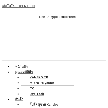
Skip
เมนู
จำนวน
Original
Original
Current
Current
เสื้อโปโล SUPERTEEN
to
เสื้อ
price
price
price
price
content
โปโล
was:
was:
is:
is:
Line ID : @polosuperteen
สี
฿220.00.
฿220.00.
฿170.00.
฿170.00.
ม่วง
ล้วน
แขน
จั้
มรอบ
ทรง
ผู้
หญิง
ชิ้น
หน้าหลัก
คุณสมบัติผ้า
KANEKO TK
Micro Polyester
TC
Dry-Tech
สินค้า
โปโล ผู้ชาย Kaneko