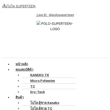
Skip
เมนู
Hello
Claritas
Claritas
Claritas
Claritas
Claritas
Claritas
Claritas
Claritas
Claritas
เสื้อโปโล SUPERTEEN
to
world!
est
est
est
est
est
est
est
est
est
content
etiam
etiam
etiam
etiam
etiam
etiam
etiam
etiam
etiam
Line ID : @polosuperteen
processus
processus
processus
processus
processus
processus
processus
processus
processus
dynamicus,
dynamicus,
dynamicus,
dynamicus,
dynamicus,
dynamicus,
dynamicus,
dynamicus,
dynamicus,
qui
qui
qui
qui
qui
qui
qui
qui
qui
sequitur
sequitur
sequitur
sequitur
sequitur
sequitur
sequitur
sequitur
sequitur
หน้าหลัก
คุณสมบัติผ้า
KANEKO TK
Micro Polyester
TC
Dry-Tech
สินค้า
โปโล ผู้ชาย Kaneko
โปโล ผู้ชาย TC